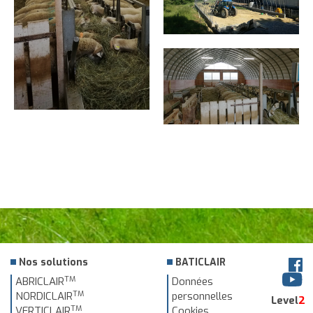
Nos solutions
BATICLAIR
TM
ABRICLAIR
Données
TM
NORDICLAIR
personnelles
Level
2
TM
VERTICLAIR
Cookies