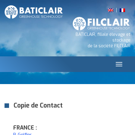
BATICLAIR, filiale élevage et
stockage
de la société FILCLAIR
Toggle 
Copie de Contact
FRANCE :
P. Golfier